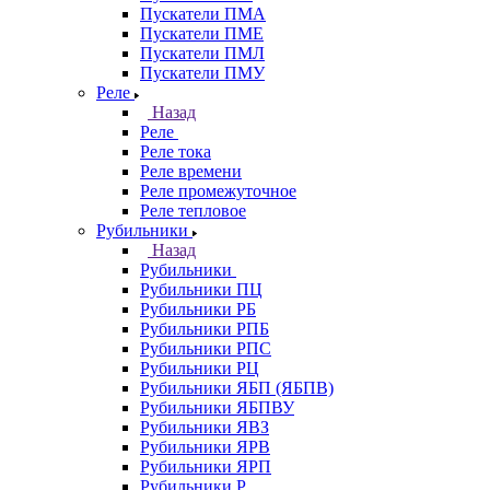
Пускатели ПМА
Пускатели ПМЕ
Пускатели ПМЛ
Пускатели ПМУ
Реле
Назад
Реле
Реле тока
Реле времени
Реле промежуточное
Реле тепловое
Рубильники
Назад
Рубильники
Рубильники ПЦ
Рубильники РБ
Рубильники РПБ
Рубильники РПС
Рубильники РЦ
Рубильники ЯБП (ЯБПВ)
Рубильники ЯБПВУ
Рубильники ЯВЗ
Рубильники ЯРВ
Рубильники ЯРП
Рубильники Р