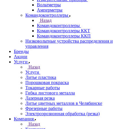
Вольтметры
Амперметры
Командоконтроллеры
Назад
Командоконтроллеры
Командоконтроллеры ККТ
Командоконтроллеры ККП
Низковольтные устройства распределения и
управления
Бренды
Акции
Услуги
Назад
Услуги
Литье пластика
Порошковая покраска
Токарные работы
Гибка листового металла
Лазерная резка
Литье цветных металлов в Челябинске
Фрезерные работы
Электроэрозионная обработка (резка)
Компания
Назад