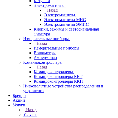
Катушки
Электромагниты
Назад
Электромагниты
Электромагниты МИС
Электромагниты ЭМИС
Кнопки, зажимы и светосигнальная
арматура
Измерительные приборы
Назад
Измерительные приборы
Вольтметры
Амперметры
Командоконтроллеры
Назад
Командоконтроллеры
Командоконтроллеры ККТ
Командоконтроллеры ККП
Низковольтные устройства распределения и
управления
Бренды
Акции
Услуги
Назад
Услуги