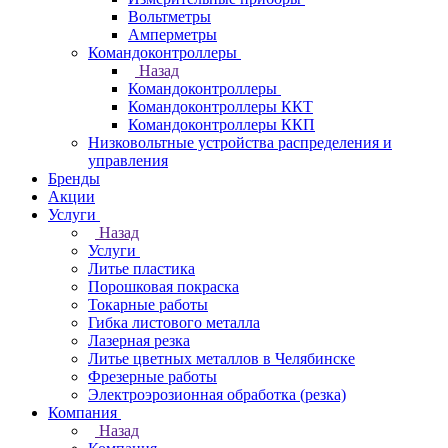
Вольтметры
Амперметры
Командоконтроллеры
Назад
Командоконтроллеры
Командоконтроллеры ККТ
Командоконтроллеры ККП
Низковольтные устройства распределения и
управления
Бренды
Акции
Услуги
Назад
Услуги
Литье пластика
Порошковая покраска
Токарные работы
Гибка листового металла
Лазерная резка
Литье цветных металлов в Челябинске
Фрезерные работы
Электроэрозионная обработка (резка)
Компания
Назад