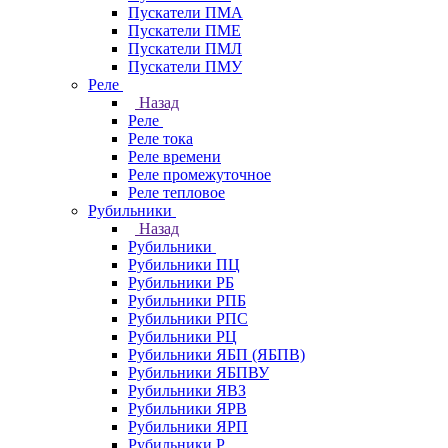
Пускатели ПМА
Пускатели ПМЕ
Пускатели ПМЛ
Пускатели ПМУ
Реле
Назад
Реле
Реле тока
Реле времени
Реле промежуточное
Реле тепловое
Рубильники
Назад
Рубильники
Рубильники ПЦ
Рубильники РБ
Рубильники РПБ
Рубильники РПС
Рубильники РЦ
Рубильники ЯБП (ЯБПВ)
Рубильники ЯБПВУ
Рубильники ЯВЗ
Рубильники ЯРВ
Рубильники ЯРП
Рубильники Р