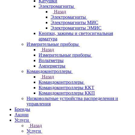
Катушки
Электромагниты
Назад
Электромагниты
Электромагниты МИС
Электромагниты ЭМИС
Кнопки, зажимы и светосигнальная
арматура
Измерительные приборы
Назад
Измерительные приборы
Вольтметры
Амперметры
Командоконтроллеры
Назад
Командоконтроллеры
Командоконтроллеры ККТ
Командоконтроллеры ККП
Низковольтные устройства распределения и
управления
Бренды
Акции
Услуги
Назад
Услуги